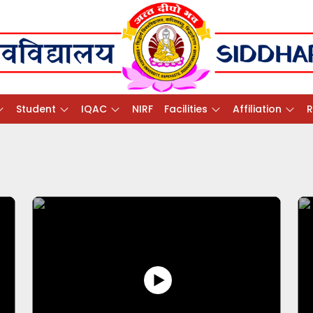
Student
IQAC
NIRF
Facilities
Affiliation