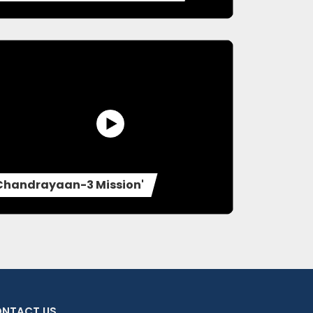
Chandrayaan-3 Mission'
NTACT US